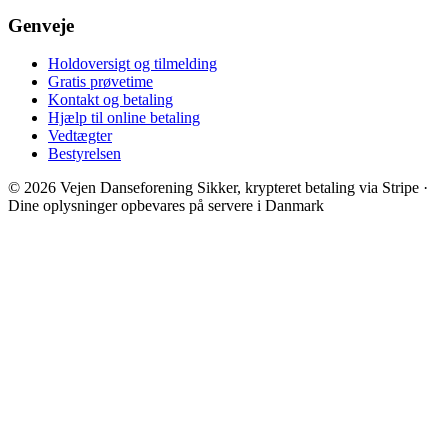
Genveje
Holdoversigt og tilmelding
Gratis prøvetime
Kontakt og betaling
Hjælp til online betaling
Vedtægter
Bestyrelsen
© 2026 Vejen Danseforening
Sikker, krypteret betaling via Stripe ·
Dine oplysninger opbevares på servere i Danmark